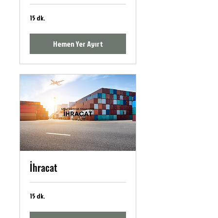
15 dk.
Hemen Yer Ayırt
İhracat
15 dk.